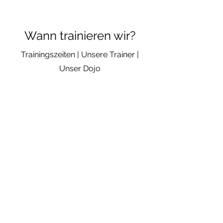
Wann trainieren wir?
Trainingszeiten | Unsere Trainer |
Unser Dojo
Training
Aktuelles
Lehrgänge und weitere
Veranstaltungen immer im Blick
Aktuelles